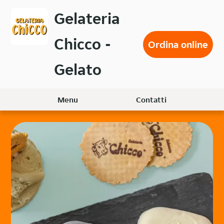
Passa
Gelateria
al
contenuto
Chicco -
principale
Ordina online
Gelato
Menu
Contatti